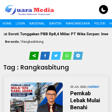
HOME
LOGIN
NASIONAL
BANTEN
MANCANEGARA
POLITIK
H
ggakan PBB Rp8,4 Miliar PT Wika Serpan: Investor Besar Tak Bo
Beranda
/
Rangkasbitung
Tag : Rangkasbitung
20 JUL 2026 |
DAERAH
Pemkab
Lebak Mulai
Benahi