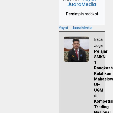
JuaraMedia
Pemimpin redaksi
Yayat - JuaraMedia
Baca
Juga
Pelajar
SMKN
1
Rangkasb
Kalahkan
Mahasisw
UI–
UGM
di
Kompetis
Trading
Nasional