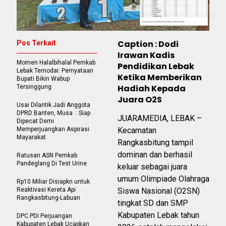
Caption : Dodi
Pos Terkait
Irawan Kadis
Momen Halalbihalal Pemkab
Pendidikan Lebak
Lebak Ternodai: Pernyataan
Ketika Memberikan
Bupati Bikin Wabup
Hadiah Kepada
Tersinggung
Juara O2S
Usai Dilantik Jadi Anggota
DPRD Banten, Musa : Siap
JUARAMEDIA, LEBAK –
Dipecat Demi
Memperjuangkan Aspirasi
Kecamatan
Mayarakat
Rangkasbitung tampil
dominan dan berhasil
Ratusan ASN Pemkab
Pandeglang Di Test Urine
keluar sebagai juara
umum Olimpiade Olahraga
Rp10 Miliar Disiapkn untuk
Reaktivasi Kereta Api
Siswa Nasional (O2SN)
Rangkasbitung-Labuan
tingkat SD dan SMP
Kabupaten Lebak tahun
DPC PDI Perjuangan
Kabupaten Lebak Ucapkan