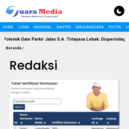
HOME
LOGIN
NASIONAL
BANTEN
MANCANEGARA
POLITIK
H
lemik Gate Parkir Jalan S.A. Tirtayasa Lebak: Disperindag Sebu
Beranda
/
Redaksi