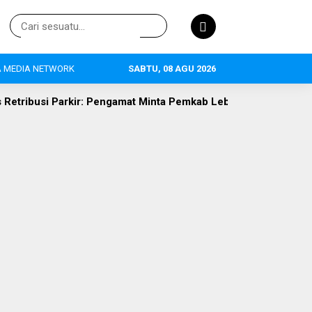
 MEDIA NETWORK
SABTU, 08 AGU 2026
engamat Minta Pemkab Lebak Evaluasi Gate di Jalan S.A. Tirtaya