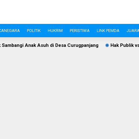
CANEGARA
POLITIK
HUKRIM
PERISTIWA
LINK PEMDA
JUARA
uh di Desa Curugpanjang
Hak Publik vs Retribusi Parkir: P