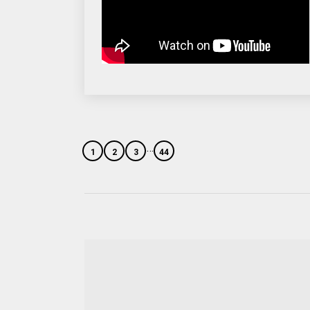
…
1
2
3
44