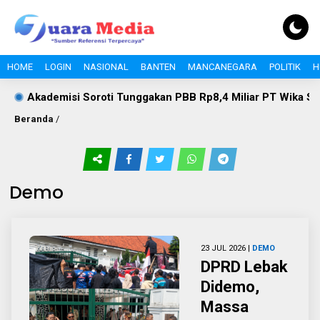
HOME
LOGIN
NASIONAL
BANTEN
MANCANEGARA
POLITIK
H
Soroti Tunggakan PBB Rp8,4 Miliar PT Wika Serpan: Investor B
Beranda
/
Demo
23 JUL 2026 |
DEMO
DPRD Lebak
Didemo,
Massa