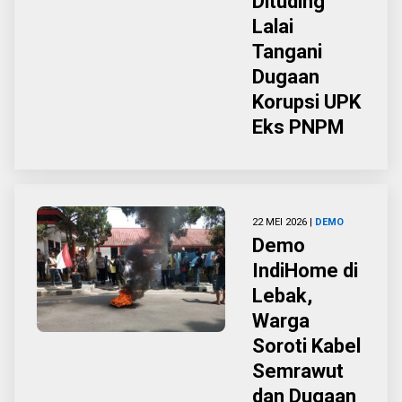
Dituding
Lalai
Tangani
Dugaan
Korupsi UPK
Eks PNPM
22 MEI 2026 |
DEMO
Demo
IndiHome di
Lebak,
Warga
Soroti Kabel
Semrawut
dan Dugaan