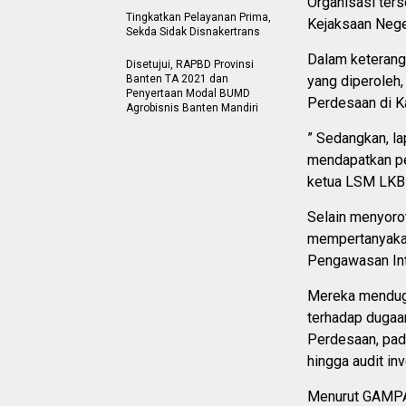
Organisasi ters
Tingkatkan Pelayanan Prima,
Kejaksaan Nege
Sekda Sidak Disnakertrans
Dalam keterang
Disetujui, RAPBD Provinsi
Banten TA 2021 dan
yang diperoleh
Penyertaan Modal BUMD
Perdesaan di K
Agrobisnis Banten Mandiri
” Sedangkan, la
mendapatkan pe
ketua LSM LKBB
Selain menyoro
mempertanyakan
Pengawasan Int
Mereka menduga
terhadap duga
Perdesaan, pad
hingga audit in
Menurut GAMPA