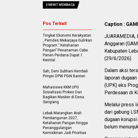
3 MENIT MEMBACA
Pos Terkait
Caption : GAM
Tingkat Ekonomi Kerakyatan
JUARAMEDIA, LE
, Pemdes Mekarjaya Gulirkan
Anggaran (GAMP
Program ” Ketahanan
Pangan” Penanaman Cabe .
Kabupaten Leba
Panen Perdana Dapat 1
(29/6/2026).
Kwintal
Dalam aksi ter
Sah, Deni Subhani Kembali
Pimpin DPW PGIN Banten
laporan dugaan 
(UPK) eks Pro
Mahasiswa KKM UPG
Perdesaan di K
Sosialisasi Prokes Dan
Bagikan Masker di Desa
Sangiang
Melalui press l
dari gabung LS
Lebak Matangkan Arah
Pembangunan 2027,
dugaan korupsi 
Ketahanan Pangan hingga
belum menunjuk
Penanggulangan
Kemiskinan Jadi Prioritas.