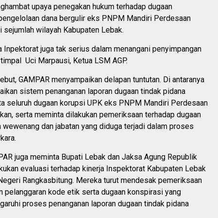
nghambat upaya penegakan hukum terhadap dugaan
engelolaan dana bergulir eks PNPM Mandiri Perdesaan
i sejumlah wilayah Kabupaten Lebak.
 Inpektorat juga tak serius dalam menangani penyimpangan
” timpal Uci Marpausi, Ketua LSM AGP.
sebut, GAMPAR menyampaikan delapan tuntutan. Di antaranya
ikan sistem penanganan laporan dugaan tindak pidana
ta seluruh dugaan korupsi UPK eks PNPM Mandiri Perdesaan
skan, serta meminta dilakukan pemeriksaan terhadap dugaan
 wewenang dan jabatan yang diduga terjadi dalam proses
kara.
MPAR juga meminta Bupati Lebak dan Jaksa Agung Republik
kukan evaluasi terhadap kinerja Inspektorat Kabupaten Lebak
Negeri Rangkasbitung. Mereka turut mendesak pemeriksaan
n pelanggaran kode etik serta dugaan konspirasi yang
aruhi proses penanganan laporan dugaan tindak pidana