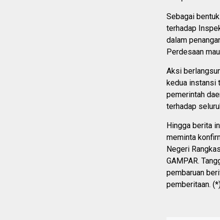
Sebagai bentu
terhadap Inspe
dalam penangan
Perdesaan maup
Aksi berlangsu
kedua instansi
pemerintah dae
terhadap seluru
Hingga berita 
meminta konfir
Negeri Rangkasb
GAMPAR. Tangga
pembaruan berit
pemberitaan. (*