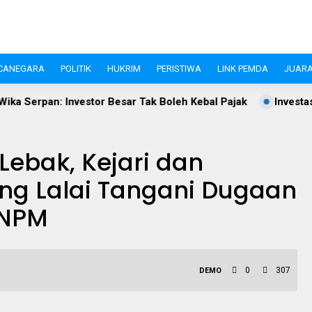
CANEGARA
POLITIK
HUKRIM
PERISTIWA
LINK PEMDA
JUARA
 Besar Tak Boleh Kebal Pajak
Investasi Pandeglang Tembus
ebak, Kejari dan
ing Lalai Tangani Dugaan
PNPM
0
307
DEMO