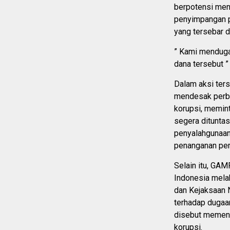
berpotensi me
penyimpangan p
yang tersebar d
” Kami menduga
dana tersebut 
Dalam aksi ter
mendesak perba
korupsi, memin
segera ditunta
penyalahgunaan
penanganan per
Selain itu, GA
Indonesia mela
dan Kejaksaan 
terhadap dugaa
disebut memeng
korupsi.