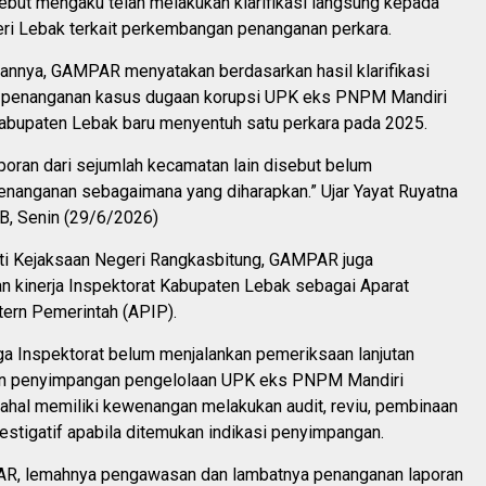
ebut mengaku telah melakukan klarifikasi langsung kepada
ri Lebak terkait perkembangan penanganan perkara.
annya, GAMPAR menyatakan berdasarkan hasil klarifikasi
, penanganan kasus dugaan korupsi UPK eks PNPM Mandiri
abupaten Lebak baru menyentuh satu perkara pada 2025.
poran dari sejumlah kecamatan lain disebut belum
nanganan sebagaimana yang diharapkan.” Ujar Yayat Ruyatna
, Senin (29/6/2026)
ti Kejaksaan Negeri Rangkasbitung, GAMPAR juga
 kinerja Inspektorat Kabupaten Lebak sebagai Aparat
ern Pemerintah (APIP).
 Inspektorat belum menjalankan pemeriksaan lanjutan
an penyimpangan pengelolaan UPK eks PNPM Mandiri
ahal memiliki kewenangan melakukan audit, reviu, pembinaan
vestigatif apabila ditemukan indikasi penyimpangan.
R, lemahnya pengawasan dan lambatnya penanganan laporan