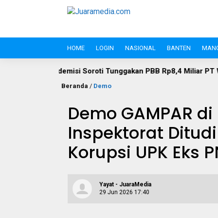
HOME
LOGIN
NASIONAL
BANTEN
MAN
si Soroti Tunggakan PBB Rp8,4 Miliar PT Wika Serpan: Investor
Beranda
/
Demo
Demo GAMPAR di L
Inspektorat Ditud
Korupsi UPK Eks 
Yayat - JuaraMedia
29 Jun 2026 17:40