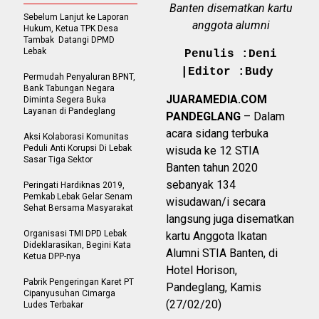
Banten disematkan kartu
Sebelum Lanjut ke Laporan
anggota alumni
Hukum, Ketua TPK Desa
Tambak Datangi DPMD
Lebak
Penulis :Deni
|Editor :Budy
Permudah Penyaluran BPNT,
Bank Tabungan Negara
JUARAMEDIA.COM
Diminta Segera Buka
Layanan di Pandeglang
PANDEGLANG
– Dalam
acara sidang terbuka
Aksi Kolaborasi Komunitas
Peduli Anti Korupsi Di Lebak
wisuda ke 12 STIA
Sasar Tiga Sektor
Banten tahun 2020
sebanyak 134
Peringati Hardiknas 2019,
Pemkab Lebak Gelar Senam
wisudawan/i secara
Sehat Bersama Masyarakat
langsung juga disematkan
Organisasi TMI DPD Lebak
kartu Anggota Ikatan
Dideklarasikan, Begini Kata
Alumni STIA Banten, di
Ketua DPP-nya
Hotel Horison,
Pabrik Pengeringan Karet PT
Pandeglang, Kamis
Cipanyusuhan Cimarga
(27/02/20)
Ludes Terbakar