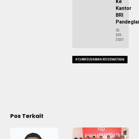
Ke
Kantor
BRI
Pandegla
02
DES
2020
#134WISUDAWAN #DISEMATKAN
#KARTUALUMNI134
WISUDAWAN DISEMATKAN
#KARTUALUMNI #STIABANTEN
STIA BANTEN
Pos Terkait