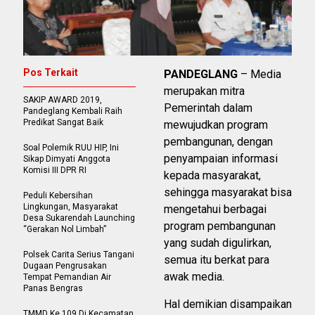
Pos Terkait
PANDEGLANG
– Media
merupakan mitra
SAKIP AWARD 2019,
Pemerintah dalam
Pandeglang Kembali Raih
Predikat Sangat Baik
mewujudkan program
pembangunan, dengan
Soal Polemik RUU HIP, Ini
penyampaian informasi
Sikap Dimyati Anggota
Komisi III DPR RI
kepada masyarakat,
sehingga masyarakat bisa
Peduli Kebersihan
Lingkungan, Masyarakat
mengetahui berbagai
Desa Sukarendah Launching
program pembangunan
“Gerakan Nol Limbah”
yang sudah digulirkan,
Polsek Carita Serius Tangani
semua itu berkat para
Dugaan Pengrusakan
awak media.
Tempat Pemandian Air
Panas Bengras
Hal demikian disampaikan
TMMD Ke 109 Di Kecamatan