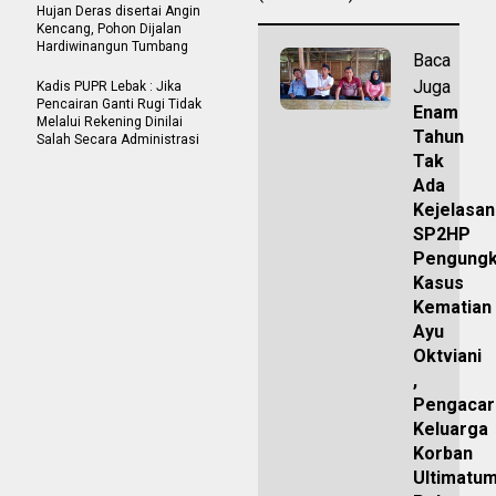
Hujan Deras disertai Angin
Kencang, Pohon Dijalan
Hardiwinangun Tumbang
Baca
Juga
Kadis PUPR Lebak : Jika
Pencairan Ganti Rugi Tidak
Enam
Melalui Rekening Dinilai
Tahun
Salah Secara Administrasi
Tak
Ada
Kejelasan
SP2HP
Pengung
Kasus
Kematian
Ayu
Oktviani
,
Pengacar
Keluarga
Korban
Ultimatu