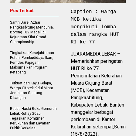
Pos Terkait
Caption : Warga
MCB ketika
Santri Darel Azhar
mengikuti lomba
Rangkasbitung Mendunia,
Borong 189 Medali di
dalam rangka HUT
Kejuaraan Silat Grand
RI ke 77
Championship
Tingkatkan Kesejahteraan
JUARAMEDIA,LEBAK –
Petani Pembudidaya Ikan,
Memeriahkan peringatan
Pemdes Pajagan
Maksimalkan Program
HUT RI ke 77,
Ketapang
Pemerintahan Kelurahan
Muara Ciujung Barat
Terbuat dari Kayu Kelapa,
Warga Citorek Kidul Minta
(MCB), Kecamatan
Jembatan Gantung
Rangkasbitung,
Dibangun
Kabupaten Lebak, Banten
Bupati Hasbi Buka Gemuruh
menggelar berbagai
Lebak Ruhay 2025:
Tegaskan Komitmen
perlombaan.di Kantor
Kerukunan dan Layanan
Kelurahan setempat,Senin
Publik Berkelas
(15/8/2022) .