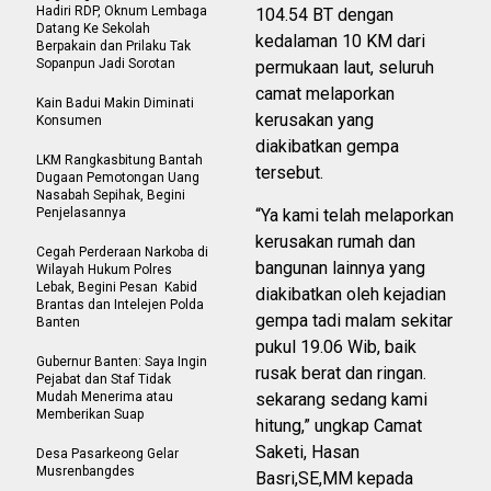
Hadiri RDP, Oknum Lembaga
104.54 BT dengan
Datang Ke Sekolah
kedalaman 10 KM dari
Berpakain dan Prilaku Tak
Sopanpun Jadi Sorotan
permukaan laut, seluruh
camat melaporkan
Kain Badui Makin Diminati
kerusakan yang
Konsumen
diakibatkan gempa
LKM Rangkasbitung Bantah
tersebut.
Dugaan Pemotongan Uang
Nasabah Sepihak, Begini
Penjelasannya
“Ya kami telah melaporkan
kerusakan rumah dan
Cegah Perderaan Narkoba di
bangunan lainnya yang
Wilayah Hukum Polres
Lebak, Begini Pesan Kabid
diakibatkan oleh kejadian
Brantas dan Intelejen Polda
gempa tadi malam sekitar
Banten
pukul 19.06 Wib, baik
Gubernur Banten: Saya Ingin
rusak berat dan ringan.
Pejabat dan Staf Tidak
Mudah Menerima atau
sekarang sedang kami
Memberikan Suap
hitung,” ungkap Camat
Saketi, Hasan
Desa Pasarkeong Gelar
Musrenbangdes
Basri,SE,MM kepada