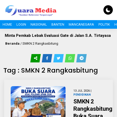
HOME
LOGIN
NASIONAL
BANTEN
MANCANEGARA
POLITIK
H
a Pemkab Lebak Evaluasi Gate di Jalan S.A. Tirtayasa
Pole
Beranda
/
SMKN 2 Rangkasbitung
Tag : SMKN 2 Rangkasbitung
13 JUL 2026 |
PENDIDIKAN
SMKN 2
Rangkasbitung
Buka Suara