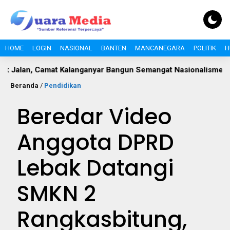
HOME
LOGIN
NASIONAL
BANTEN
MANCANEGARA
POLITIK
H
 Camat Kalanganyar Bangun Semangat Nasionalisme Pelajar
Beranda
/
Pendidikan
Beredar Video
Anggota DPRD
Lebak Datangi
SMKN 2
Rangkasbitung,