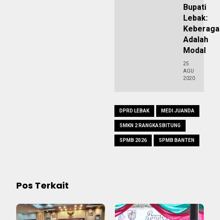
Bupati
Lebak:
Keberag
Adalah
Modal
25
AGU
2020
DPRD LEBAK
MEDI JUANDA
SMKN 2 RANGKASBITUNG
SPMB 2026
SPMB BANTEN
Pos Terkait