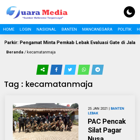
HOME
LOGIN
NASIONAL
BANTEN
MANCANEGARA
POLITIK
H
mat Minta Pemkab Lebak Evaluasi Gate di Jalan S.A. Tirtayasa
Beranda
/
kecamatanmaja
Tag : kecamatanmaja
25 JAN 2021 |
BANTEN
LEBAK
PAC Pencak
Silat Pagar
Nusa