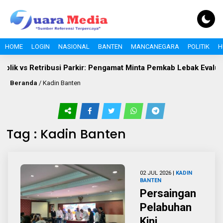
HOME
LOGIN
NASIONAL
BANTEN
MANCANEGARA
POLITIK
H
 vs Retribusi Parkir: Pengamat Minta Pemkab Lebak Evaluasi Gat
Beranda
/
Kadin Banten
Tag : Kadin Banten
02 JUL 2026 |
KADIN
BANTEN
Persaingan
Pelabuhan
Kini