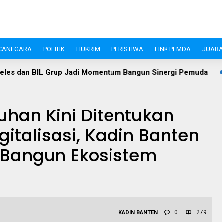
CANEGARA
POLITIK
HUKRIM
PERISTIWA
LINK PEMDA
JUARA
mentum Bangun Sinergi Pemuda
Bukan Sekadar Gerak Jalan
uhan Kini Ditentukan
italisasi, Kadin Banten
 Bangun Ekosistem
0
279
KADIN BANTEN