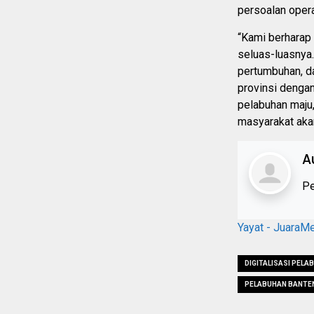
persoalan opera
“Kami berharap
seluas-luasnya. 
pertumbuhan, da
provinsi dengan
pelabuhan maju,
masyarakat akan
A
Pe
Yayat - JuaraM
DIGITALISASI PELA
PELABUHAN BANTE