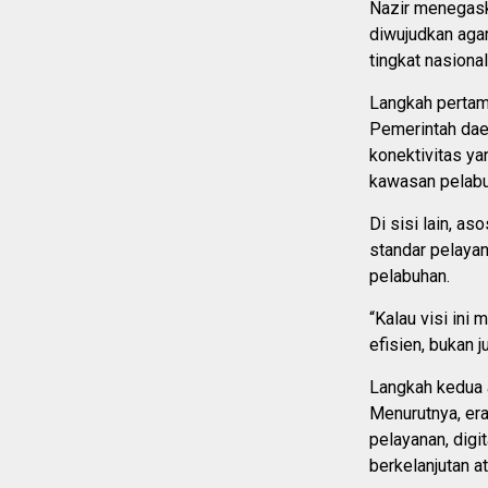
Nazir menegaska
diwujudkan aga
tingkat nasiona
Langkah pertam
Pemerintah dae
konektivitas y
kawasan pelabu
Di sisi lain, a
standar pelaya
pelabuhan.
“Kalau visi ini
efisien, bukan j
Langkah kedua 
Menurutnya, era
pelayanan, digi
berkelanjutan at