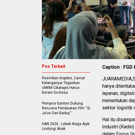
Pos Terkait
Caption : FGD
Resmikan Kopdes, Camat
JUARAMEDIA,SER
Kalanganyar Tegaskan
hanya ditentuka
UMKM Cikatapis Harus
Berani Go-Desa
layanan, digita
menentukan day
Pemprov Banten Dukung
sektor logistik 
Rencana Pembuatan Film “Si
Ja’un Dari Baduy”
Hal itu disamp
HAN 2026 , Lebak Niaga Ajak
Industri (Kadin
Lindungi Anak
dalam Focus G