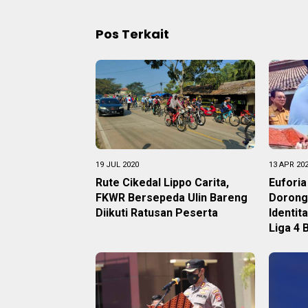
Pos Terkait
19 JUL 2020
13 APR 20
Rute Cikedal Lippo Carita,
Euforia
FKWR Bersepeda Ulin Bareng
Dorong
Diikuti Ratusan Peserta
Identit
Liga 4 