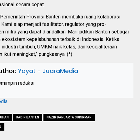
sional secara cepat.
 Pemerintah Provinsi Banten membuka ruang kolaborasi
Kami siap menjadi fasilitator, regulator yang pro-
n mitra yang dapat diandalkan. Mari jadikan Banten sebagai
 ekosistem kepelabuhanan terbaik di Indonesia. Ketika
 industri tumbuh, UMKM naik kelas, dan kesejahteraan
 ikut meningkat,” pungkasnya. (*)
uthor:
Yayat - JuaraMedia
mimpin redaksi
edia
BUHAN
KADIN BANTEN
NAZIR DANUARTA SUDIRMAN
N