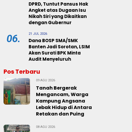
DPRD, Tuntut Pansus Hak
Angket atas Dugaan Isu
Nikah Siri yang Dikaitkan
dengan Gubernur
21 JUL 2026
06.
Dana BOSP SMA/SMK
Banten Jadi Sorotan, LSIM
Akan Surati BPK Minta
Audit Menyeluruh
Pos Terbaru
09 AGU 2026
Tanah Bergerak
Mengancam, Warga
Kampung Angsana
Lebak Hidup di Antara
Retakan dan Puing
08 AGU 2026