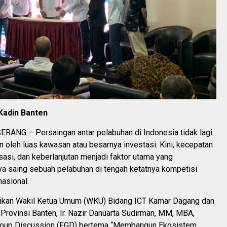
 Kadin Banten
ANG – Persaingan antar pelabuhan di Indonesia tidak lagi
n oleh luas kawasan atau besarnya investasi. Kini, kecepatan
lisasi, dan keberlanjutan menjadi faktor utama yang
a saing sebuah pelabuhan di tengah ketatnya kompetisi
nasional.
aikan Wakil Ketua Umum (WKU) Bidang ICT Kamar Dagang dan
) Provinsi Banten, Ir. Nazir Danuarta Sudirman, MM, MBA,
roup Discussion (FGD) bertema “Membangun Ekosistem