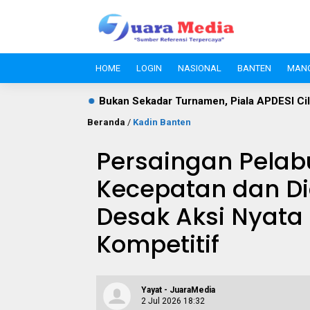
HOME
LOGIN
NASIONAL
BANTEN
MAN
kadar Turnamen, Piala APDESI Cileles dan BIL Grup Jadi Mo
Beranda
/
Kadin Banten
Persaingan Pelab
Kecepatan dan Dig
Desak Aksi Nyata
Kompetitif
Yayat - JuaraMedia
2 Jul 2026 18:32