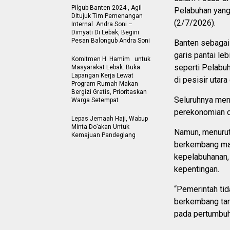
Pilgub Banten 2024 , Agil
Pelabuhan yang 
Ditujuk Tim Pemenangan
(2/7/2026).
Internal Andra Soni –
Dimyati Di Lebak, Begini
Pesan Balongub Andra Soni
Banten sebagai 
garis pantai le
Komitmen H. Hamim untuk
seperti Pelabu
Masyarakat Lebak: Buka
Lapangan Kerja Lewat
di pesisir utara
Program Rumah Makan
Bergizi Gratis, Prioritaskan
Seluruhnya menja
Warga Setempat
perekonomian d
Lepas Jemaah Haji, Wabup
Minta Do’akan Untuk
Namun, menurut 
Kemajuan Pandeglang
berkembang mak
kepelabuhanan, 
kepentingan.
“Pemerintah tid
berkembang tan
pada pertumbuha