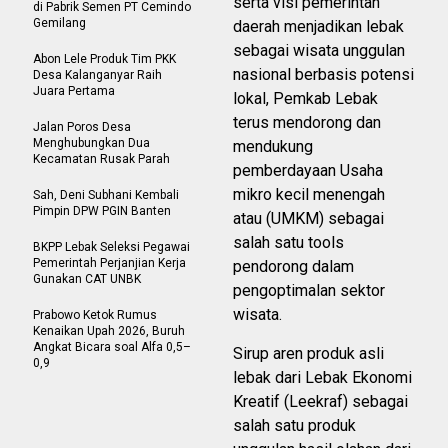
serta visi pemerintah
di Pabrik Semen PT Cemindo
Gemilang
daerah menjadikan lebak
sebagai wisata unggulan
Abon Lele Produk Tim PKK
nasional berbasis potensi
Desa Kalanganyar Raih
Juara Pertama
lokal, Pemkab Lebak
terus mendorong dan
Jalan Poros Desa
Menghubungkan Dua
mendukung
Kecamatan Rusak Parah
pemberdayaan Usaha
mikro kecil menengah
Sah, Deni Subhani Kembali
Pimpin DPW PGIN Banten
atau (UMKM) sebagai
salah satu tools
BKPP Lebak Seleksi Pegawai
Pemerintah Perjanjian Kerja
pendorong dalam
Gunakan CAT UNBK
pengoptimalan sektor
wisata.
Prabowo Ketok Rumus
Kenaikan Upah 2026, Buruh
Angkat Bicara soal Alfa 0,5–
Sirup aren produk asli
0,9
lebak dari Lebak Ekonomi
Kreatif (Leekraf) sebagai
salah satu produk