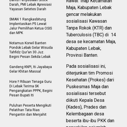
Rawat Inap Kecamatan
Darah, PMI Lebak Apresiasi
Maja, Kabupaten Lebak
Yayasan Setetes Darah
gencar melakukan
SMAN 1 Rangkasbitung
sosialisasi Kawasan
Implentasikan P5 Lewat
Tanpa Rokok (KTR) dan
Jalur Pemilihan Ketua OSIS
dan MPK
Tuberculosis (TBC) di 14
desa se kecamatan Maja,
Notamus Korwil Banten
Pondok Lebak Gelar Wisuda
Kabupaten Lebak,
Tahfidz Qur’an 30 Juz.
Provinsi Banten.
Begini Pesan Sekda Lebak
Pada sosialisasi ini,
Gandeng KNPI, Iti Jayabaya
Gelar Khitan Massal
diterjunkan tim Promosi
Kesehatan (Prokes) dari
Hore.!! Ribuan Tenaga Guru
Puskesmas Maja dan
Di Lebak Terima SK
Pengangkatan PPPK, Begini
sosialisasi tersebut
Pesan Bupati Iti
diikuti Kepala Desa
Puluhan Peserta Mengikuti
(Kades), Prades dan
Pelatihan Tata Rias
Kelembagaan desa
Pengantin dan Menjahit
beserta ibu-ibu PKK dan