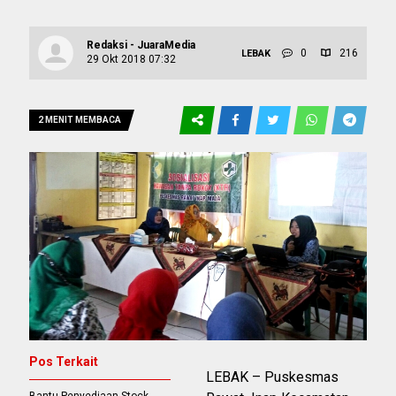
Redaksi - JuaraMedia
0
216
LEBAK
29 Okt 2018 07:32
2 MENIT MEMBACA
Pos Terkait
LEBAK – Puskesmas
Bantu Penyediaan Stock