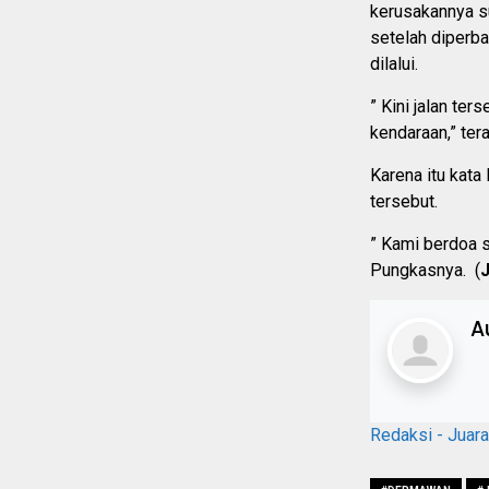
kerusakannya su
setelah diperba
dilalui.
” Kini jalan ter
kendaraan,” tera
Karena itu kat
tersebut.
” Kami berdoa s
Pungkasnya. (
J
A
Redaksi - Juar