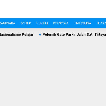
CANEGARA
POLITIK
HUKRIM
PERISTIWA
LINK PEMDA
JUARA
Polemik Gate Parkir Jalan S.A. Tirtayasa Lebak: Disperind