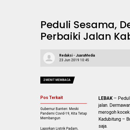
Peduli Sesama, 
Perbaiki Jalan K
Redaksi - JuaraMedia
23 Jun 2019 10:45
2 MENIT MEMBACA
Pos Terkait
LEBAK
– Peduli
jalan. Dermawa
Gubernur Banten: Meski
merogoh kocek p
Pandemi Covid-19, Kita Tetap
Membangun
Kadubitung – Bu
saja.
Laporkan Listrik Padam,