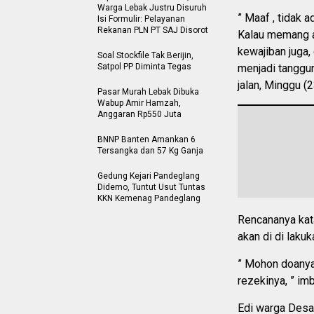
Warga Lebak Justru Disuruh
” Maaf , tidak 
Isi Formulir: Pelayanan
Rekanan PLN PT SAJ Disorot
Kalau memang a
kewajiban juga,
Soal Stockfile Tak Berijin,
Satpol PP Diminta Tegas
menjadi tanggun
jalan, Minggu (
Pasar Murah Lebak Dibuka
Wabup Amir Hamzah,
Anggaran Rp550 Juta
BNNP Banten Amankan 6
Tersangka dan 57 Kg Ganja
Gedung Kejari Pandeglang
Didemo, Tuntut Usut Tuntas
KKN Kemenag Pandeglang
Rencananya kata
akan di di laku
” Mohon doanya 
rezekinya, ” im
Edi warga Desa