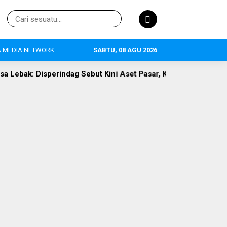
 MEDIA NETWORK
SABTU, 08 AGU 2026
ag Sebut Kini Aset Pasar, Keluhan Warga Siap Dievaluasi
P