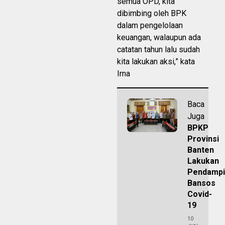
semua OPD, kita
dibimbing oleh BPK
dalam pengelolaan
keuangan, walaupun ada
catatan tahun lalu sudah
kita lakukan aksi,” kata
Irna
Baca
Juga
BPKP
Provinsi
Banten
Lakukan
Pendampi
Bansos
Covid-
19
10