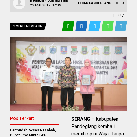
Redaksi - JuaraMedia
0
LEBAK
PANDEGLANG
23 Mei 2019 02:09
247
2 MENIT MEMBACA
Pos Terkait
SERANG
– Kabupaten
Pandeglang kembali
Permudah Akses Nasabah,
meraih opini Wajar Tanpa
Bupati Irna Minta BPR