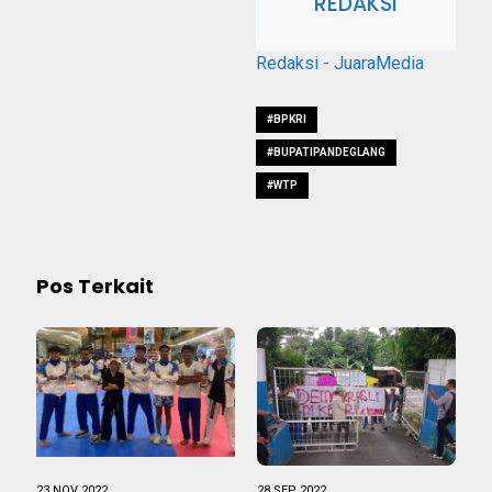
REDAKSI
Redaksi - JuaraMedia
#BPKRI
#BUPATIPANDEGLANG
#WTP
Pos Terkait
23 NOV 2022
28 SEP 2022