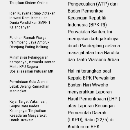
Terapkan Sistem Online
Pengecualian (WTP) dari
Badan Pemeriksa
Iden Kusyana : Siap Ciptakan
Keuangan Republik
Inovasi Demi Kemajuan
Dunia Pendidikan SMPN 1
Indonesia (BPK-RI)
Kalanganyar
Perwakilan Banten. Ini
Puluhan Rumah Warga
merupakan ketiga kalinya
Panimbang Jaya Ambruk
diraih Pandeglang selama
Diterjang Puting Beliung
masa jabatan Irna Narulita
Minimalisir Pelanggaran
dan Tanto Warsono Arban.
Kampanye , Bawaslu Banten
Minta KPU Segera
Hal ini terungkap saat
Sosialisasikan Putusan MK
Kepala BPK Perwakilan
Permintaan Gula Aren di
Banten Hari Wiwoho
Lebak Jelang Ramadhan
Meningkat
menyerahkan Laporan
Hasil Pemeriksaan (LHP )
Kejar Target Vaksinasi ,
atas Laporan Keuangan
Begini Cara Kades
Kalangnyar Tingkatkan
Pemerintah Daerah
Kesadaran Masyarakat
(LKPD), Rabu (22/5) di
Untuk Divaksin.
Auditorium BPK