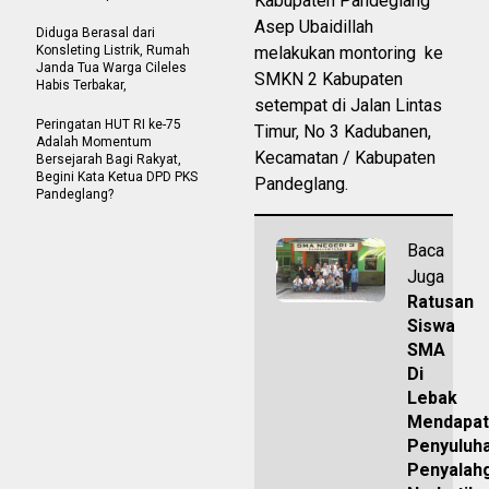
Kabupaten Pandeglang
Asep Ubaidillah
Diduga Berasal dari
Konsleting Listrik, Rumah
melakukan montoring ke
Janda Tua Warga Cileles
SMKN 2 Kabupaten
Habis Terbakar,
setempat di Jalan Lintas
Peringatan HUT RI ke-75
Timur, No 3 Kadubanen,
Adalah Momentum
Kecamatan / Kabupaten
Bersejarah Bagi Rakyat,
Begini Kata Ketua DPD PKS
Pandeglang.
Pandeglang?
Baca
Juga
Ratusan
Siswa
SMA
Di
Lebak
Mendapat
Penyuluh
Penyalah