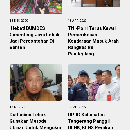
18 DES 2020
18 APR 2020
Hebat! BUMDES
TNI-Polri Terus Kawal
Cimenteng Jaya Lebak
Pemeriksaan
Jadi Percontohan Di
Kendaraan Masuk Arah
Banten
Rangkas ke
Pandeglang
18 NOV 2019
17 MEI 2025
Distanbun Lebak
DPRD Kabupaten
Gunakan Metode
Tangerang Panggil
Ubinan Untuk Mengukur
DLHK, KLHS Pemkab