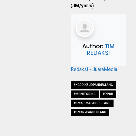
(
JM/yaris
)
Author:
TIM
REDAKSI
Redaksi - JuaraMedia
#KCDDIKBUDPANDEGLANG
#MONITORING
#PPDB
#SMK/SMAPANDEGLANG
#SMKN2PANDEGLANG