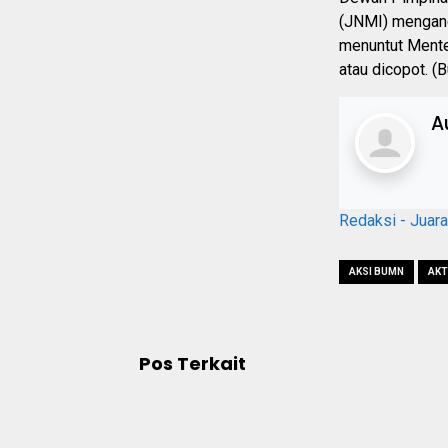
(JNMI) menganc
menuntut Mente
atau dicopot. (B
A
Redaksi - Juar
AKSI BUMN
AKT
Pos Terkait