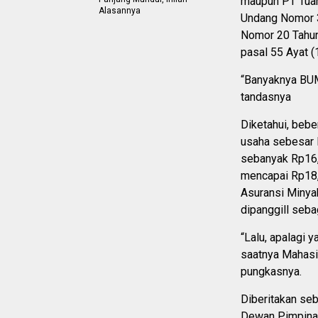
maupun PT Tuah 
Alasannya
Undang Nomor 3
Nomor 20 Tahun
pasal 55 Ayat (
“Banyaknya BU
tandasnya
Diketahui, bebe
usaha sebesar R
sebanyak Rp16,6
mencapai Rp18,4
Asuransi Minya
dipanggill seba
“Lalu, apalagi
saatnya Mahasi
pungkasnya.
Diberitakan se
Dewan Pimpinan