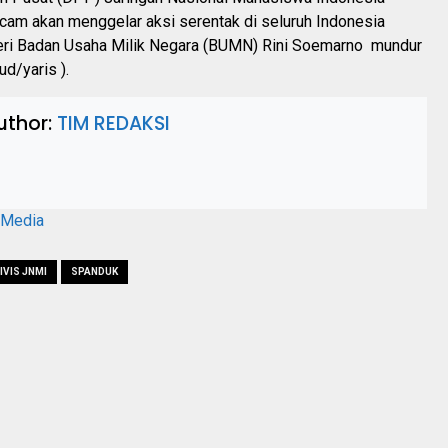
am akan menggelar aksi serentak di seluruh Indonesia
ri Badan Usaha Milik Negara (BUMN) Rini Soemarno mundur
ud/yaris ).
uthor:
TIM REDAKSI
aMedia
IVIS JNMI
SPANDUK