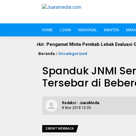
HOME
LOGIN
NASIONAL
BANTEN
MAN
ir: Pengamat Minta Pemkab Lebak Evaluasi Gate di Jalan S.A. Ti
Beranda
/
Uncategorized
Spanduk JNMI Ser
Tersebar di Bebe
Redaksi - JuaraMedia
8 Nov 2018 10:05
2 MENIT MEMBACA