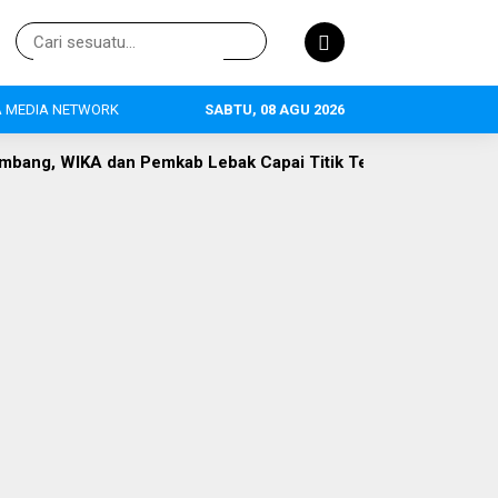
 MEDIA NETWORK
SABTU, 08 AGU 2026
emkab Lebak Capai Titik Temu
DLH Lebak Dorong Perluasa