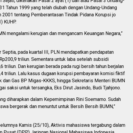
Sejati, dikenakan Pasal 2 ayat (1) dan atau Pasal 3 Undang-
1 Tahun 1999 yang telah diubah dengan Undang-Undang
 2001 tentang Pemberantasan Tindak Pidana Korupsi jo
1) KUHP.
MN mengalami kerugian dan mengancam Keuangan Negara,”
r Septia, pada kuartal III, PLN mendapatkan pendapatan
p200,9 triliun. Sementara untuk laba setelah subsidi
 triliun. Dan kerugian berada pada rugi bersih tahun berjalan
 triliun. Lalu kasus dugaan korupsi pembayaran komisi fiktif
k dan Gas BP Migas-KKKS, hingga Sekretaris Menteri BUMN
gai saksi untuk tersangka, Eks Dirut Jasindo, Budi Tjahjono.
 yang diharapkan dalam Kepemimpinan Rini Soemarno. Sudah
swa bergerak dan menuntut untuk Bersih Bersih BUMN,”
belumnya Kamis (25/10), Aktivis mahasiswa tergabung dalam
 Pusat (DPP) Jaringan Nasional Mahasiswa Indonesia