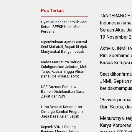
Pos Terkait
TANGERANG – S
Oyim Munandar Terpilih Jadi
Indonesia rama
Ketum BPPKB Hasil Munas
Seruan Aksi, J
Perdana
19 November 2
Dipembukaan Ajang Festival
Seni Multatuli, Bupati Iti Ajak
Aktivis JNMI t
Masyarakat Bangun Lebak
Rini Soemarno 
Kasus Korupsi 
Kades Margatirta Diduga
Salahgunakan Jabatan, MoU
Tanpa Kuasa hingga Aliran
Saat dikonfirm
Dana Rp1 Miliar Disorot
JNMI, Septian m
UPZ Baznas Pemprov
ketidakmampua
Banten Distribusikan Dana
Zakat dari ASN
“Banyak permas
Ujar Septia, di
Lima Desa di Kecamatan
Cimarga Sambut Program
Jaga Desa Kejari Lebak
Menurutnya, te
Karya Korporasi
Kepsek SDN 1 Parung
Panjang Mundur, Inilah