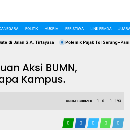
CANEGARA
POLITIK
HUKRIM
PERISTIWA
LINK PEMDA
JUARA
rtayasa
Polemik Pajak Tol Serang–Panimbang, WIKA dan P
uan Aksi BUMN,
rapa Kampus.
0
193
UNCATEGORIZED