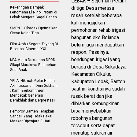
LEBAK – Sejumlah Petani
Kekeringan Dampak
di tiga Desa merasa
Fenomena El Nino, Petani di
resah setelah beberapa
Lebak Menjerit Gagal Panen
kali mengajukan
SMPN 1 Cibadak Optimalkan
permohonan rehab irigasi
Siswa Kelas Tiga
bangunan eks Belanda
Film Ambu Segera Tayang Di
belum juga mendapatkan
Bioskop Cinema XXI
respon. Pasalnya,
bendungan irigasi yang
KPA Minta Dukungan DPRD
Sikapi Maraknya Pelecehan
berada di Desa Sukadaya,
Soal Anak
Kecamatan Cikulur,
YPI Al Hikmah Gelar Haflah
Kabupaten Lebak, Banten
Akhirussanah, Deni Subhani
saat ini kondisinya sudah
: Kami Berkomitmen
Mencetak Generasi
rusak berat dan jika
Berakhlak dan Berprestasi
dibiarkan kemungkinan
bisa menyebabkan
Pemprov Banten Terapkan
Sangsi, Yang Tidak Pakai
robohnya bangunan
Masker Dipenjara 3 Hari
tersebut serta dapat
menutup saluran air