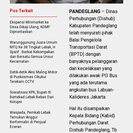
Pos Terkait
PANDEGLANG
– Dinas
Perhubungan (Dishub)
Ekspansi Minimarket ke
Kabupaten Pandeglang
Desa Dikaji Ulang, KDMP
Diprioritaskan
telah menyurati pihak
Balai Pengelola
Warunggunung Juara Umum
Transportasi Darat
MTQ Ke 38 Tingkat Lebak, H
Syarif : Berkat Kekompakan
(BPTD) dengan
dan Bersatu Semua Unsur
banyaknya pelanggaran
Kecamatan
dan kecelakaan yang
Detik-detik Aksi Maling Motor
dilakukan awak PO Bus
di Puskesmas Cikukur
Terekam CCTV
yang ada terutama
angkutan bus Labuan-
Sosialisasi KPK, Bupati Iti
Kalideres Jakarta.
Bertekad Lebak Bebas Dari
Korupsi
Hal itu disampaikan
Waspada, Pemkab Lebak
Kepala Bidang (Kabid)
Temukan Anggur
Berformalin di Penjual
Perhubungan Darat
Eceran
Dishub Pandeglang, Tb