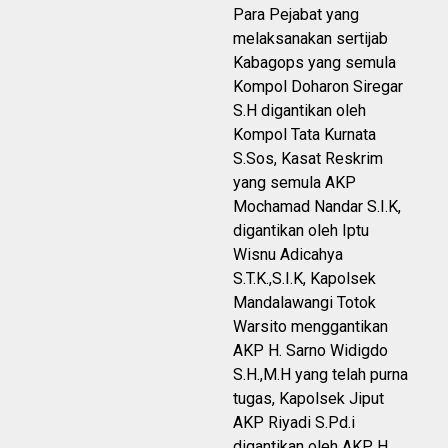
Para Pejabat yang
melaksanakan sertijab
Kabagops yang semula
Kompol Doharon Siregar
S.H digantikan oleh
Kompol Tata Kurnata
S.Sos, Kasat Reskrim
yang semula AKP
Mochamad Nandar S.I.K,
digantikan oleh Iptu
Wisnu Adicahya
S.T.K.,S.I.K, Kapolsek
Mandalawangi Totok
Warsito menggantikan
AKP H. Sarno Widigdo
S.H.,M.H yang telah purna
tugas, Kapolsek Jiput
AKP Riyadi S.Pd.i
digantikan oleh AKP H.