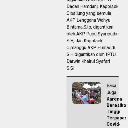
Dadan Hamdani, Kapolsek
Cibaliung yang semula
AKP Lenggana Wahyu
Bintarna,S.Ip, digantikan
oleh AKP Pupu Syaripudin
S.H, dan Kapolsek
Cimanggu AKP Humaedi
S.H digantikan oleh IPTU
Darwin Khairul Syafari
S.Si
Baca
Juga
Karena
Beresiko
Tinggi
Terpapar
Covid-