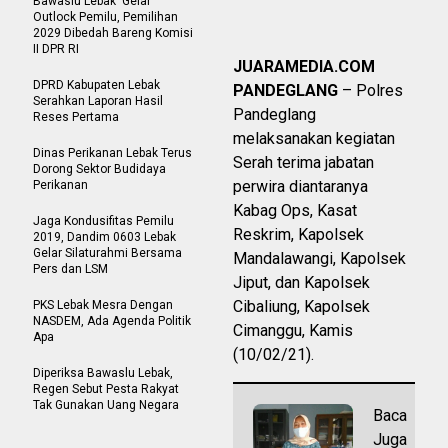
Bawaslu Lebak Gelar
Outlock Pemilu, Pemilihan
2029 Dibedah Bareng Komisi
II DPR RI
JUARAMEDIA.COM
DPRD Kabupaten Lebak
PANDEGLANG
– Polres
Serahkan Laporan Hasil
Pandeglang
Reses Pertama
melaksanakan kegiatan
Dinas Perikanan Lebak Terus
Serah terima jabatan
Dorong Sektor Budidaya
perwira diantaranya
Perikanan
Kabag Ops, Kasat
Jaga Kondusifitas Pemilu
Reskrim, Kapolsek
2019, Dandim 0603 Lebak
Gelar Silaturahmi Bersama
Mandalawangi, Kapolsek
Pers dan LSM
Jiput, dan Kapolsek
Cibaliung, Kapolsek
PKS Lebak Mesra Dengan
NASDEM, Ada Agenda Politik
Cimanggu, Kamis
Apa
(10/02/21).
Diperiksa Bawaslu Lebak,
Regen Sebut Pesta Rakyat
Tak Gunakan Uang Negara
Baca
Juga