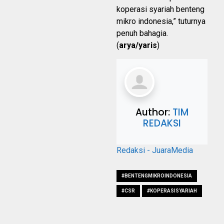
koperasi syariah benteng
mikro indonesia,” tuturnya
penuh bahagia.
(
arya/yaris
)
Author:
TIM
REDAKSI
Redaksi - JuaraMedia
#BENTENGMIKROINDONESIA
#CSR
#KOPERASISYARIAH