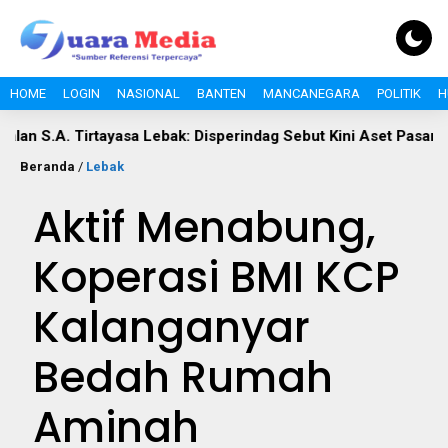
HOME
LOGIN
NASIONAL
BANTEN
MANCANEGARA
POLITIK
H
irtayasa Lebak: Disperindag Sebut Kini Aset Pasar, Keluhan War
Beranda
/
Lebak
Aktif Menabung,
Koperasi BMI KCP
Kalanganyar
Bedah Rumah
Aminah