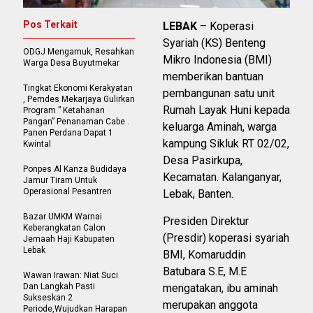
Pos Terkait
LEBAK
– Koperasi
Syariah (KS) Benteng
ODGJ Mengamuk, Resahkan
Mikro Indonesia (BMI)
Warga Desa Buyutmekar
memberikan bantuan
Tingkat Ekonomi Kerakyatan
pembangunan satu unit
, Pemdes Mekarjaya Gulirkan
Rumah Layak Huni kepada
Program ” Ketahanan
Pangan” Penanaman Cabe .
keluarga Aminah, warga
Panen Perdana Dapat 1
kampung Sikluk RT 02/02,
Kwintal
Desa Pasirkupa,
Ponpes Al Kanza Budidaya
Kecamatan. Kalanganyar,
Jamur Tiram Untuk
Operasional Pesantren
Lebak, Banten.
Bazar UMKM Warnai
Presiden Direktur
Keberangkatan Calon
(Presdir) koperasi syariah
Jemaah Haji Kabupaten
Lebak
BMI, Komaruddin
Batubara S.E, M.E
Wawan Irawan: Niat Suci
Dan Langkah Pasti
mengatakan, ibu aminah
Sukseskan 2
merupakan anggota
Periode,Wujudkan Harapan