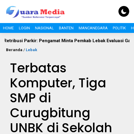
HOME
LOGIN
NASIONAL
BANTEN
MANCANEGARA
POLITIK
H
Pengamat Minta Pemkab Lebak Evaluasi Gate di Jalan S.A. Tirtay
Beranda
/
Lebak
Terbatas
Komputer, Tiga
SMP di
Curugbitung
UNBK di Sekolah