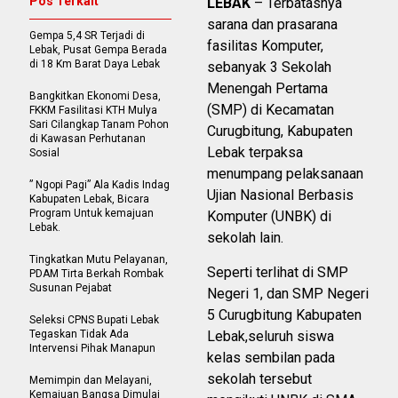
Pos Terkait
LEBAK
– Terbatasnya
sarana dan prasarana
Gempa 5,4 SR Terjadi di
fasilitas Komputer,
Lebak, Pusat Gempa Berada
di 18 Km Barat Daya Lebak
sebanyak 3 Sekolah
Menengah Pertama
Bangkitkan Ekonomi Desa,
(SMP) di Kecamatan
FKKM Fasilitasi KTH Mulya
Sari Cilangkap Tanam Pohon
Curugbitung, Kabupaten
di Kawasan Perhutanan
Lebak terpaksa
Sosial
menumpang pelaksanaan
” Ngopi Pagi” Ala Kadis Indag
Ujian Nasional Berbasis
Kabupaten Lebak, Bicara
Program Untuk kemajuan
Komputer (UNBK) di
Lebak.
sekolah lain.
Tingkatkan Mutu Pelayanan,
Seperti terlihat di SMP
PDAM Tirta Berkah Rombak
Susunan Pejabat
Negeri 1, dan SMP Negeri
5 Curugbitung Kabupaten
Seleksi CPNS Bupati Lebak
Tegaskan Tidak Ada
Lebak,seluruh siswa
Intervensi Pihak Manapun
kelas sembilan pada
sekolah tersebut
Memimpin dan Melayani,
Kemajuan Bangsa Dimulai