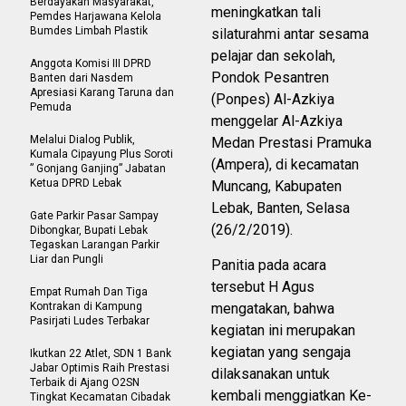
Berdayakan Masyarakat,
meningkatkan tali
Pemdes Harjawana Kelola
Bumdes Limbah Plastik
silaturahmi antar sesama
pelajar dan sekolah,
Anggota Komisi III DPRD
Pondok Pesantren
Banten dari Nasdem
Apresiasi Karang Taruna dan
(Ponpes) Al-Azkiya
Pemuda
menggelar Al-Azkiya
Melalui Dialog Publik,
Medan Prestasi Pramuka
Kumala Cipayung Plus Soroti
(Ampera), di kecamatan
” Gonjang Ganjing” Jabatan
Ketua DPRD Lebak
Muncang, Kabupaten
Lebak, Banten, Selasa
Gate Parkir Pasar Sampay
(26/2/2019).
Dibongkar, Bupati Lebak
Tegaskan Larangan Parkir
Liar dan Pungli
Panitia pada acara
tersebut H Agus
Empat Rumah Dan Tiga
Kontrakan di Kampung
mengatakan, bahwa
Pasirjati Ludes Terbakar
kegiatan ini merupakan
kegiatan yang sengaja
Ikutkan 22 Atlet, SDN 1 Bank
Jabar Optimis Raih Prestasi
dilaksanakan untuk
Terbaik di Ajang O2SN
kembali menggiatkan Ke-
Tingkat Kecamatan Cibadak