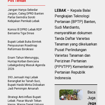
Pos Terkait
Jangan Hanya Sekedar
LEBAK
– Kepala Balai
Jargon, Caleg DPRD Banten
Pengkajian Teknologi
Partai Gerindra Soroti
Kebijakan Pemkab Lebak
Pertanian (BPTP) Banten,
Sudi Mardianto,
Komisi lll DPRD Lebak RDP
menyerahkan dokumen
Bersama Tiga Dinas
Tanda Daftar Varietas
Bupati Lebak Buka Bimtek
Tanaman yang dikeluarkan
Penyusunan Roadmap
Reformasi Birokrasi
Pusat Perlindungan
Varietas Tanaman dan
Enam Tahun Menunggu,
Perizinan Pertanian
Huntap Korban Bencana
Lebakgedong Masuk Agenda
(PPVTPP) Kementerian
2026
Pertanian Republik
393 Jemaah Haji Lebak
Indonesia.
Berangkat ke Tanah Suci,
Bupati Hasbi Minta Didoakan
Jadi Pemimpin Amanah
Baca
Strategi Anti-Inflasi Bupati
Juga
Lebak: Pasar Murah Tekan
Jaga
Harga, Warga Dapat Untung