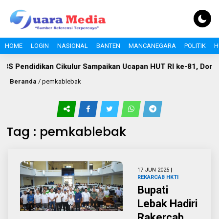
HOME
LOGIN
NASIONAL
BANTEN
MANCANEGARA
POLITIK
H
ndidikan Cikulur Sampaikan Ucapan HUT RI ke-81, Dorong Se
Beranda
/
pemkablebak
Tag : pemkablebak
17 JUN 2025 |
REKARCAB HKTI
Bupati
Lebak Hadiri
Rakercab