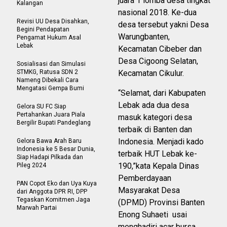
juara 1 lomba desa tingkat
Kalangan
nasional 2018. Ke-dua
Revisi UU Desa Disahkan,
desa tersebut yakni Desa
Begini Pendapatan
Warungbanten,
Pengamat Hukum Asal
Lebak
Kecamatan Cibeber dan
Desa Cigoong Selatan,
Sosialisasi dan Simulasi
STMKG, Ratusa SDN 2
Kecamatan Cikulur.
Nameng Dibekali Cara
Mengatasi Gempa Bumi
“Selamat, dari Kabupaten
Lebak ada dua desa
Gelora SU FC Siap
Pertahankan Juara Piala
masuk kategori desa
Bergilir Bupati Pandeglang
terbaik di Banten dan
Indonesia. Menjadi kado
Gelora Bawa Arah Baru
Indonesia ke 5 Besar Dunia,
terbaik HUT Lebak ke-
Siap Hadapi Pilkada dan
190,”kata Kepala Dinas
Pileg 2024
Pemberdayaan
PAN Copot Eko dan Uya Kuya
Masyarakat Desa
dari Anggota DPR RI, DPP
Tegaskan Komitmen Jaga
(DPMD) Provinsi Banten
Marwah Partai
Enong Suhaeti usai
menghadiri acar bursa