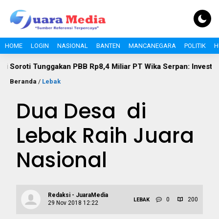
HOME
LOGIN
NASIONAL
BANTEN
MANCANEGARA
POLITIK
H
Tunggakan PBB Rp8,4 Miliar PT Wika Serpan: Investor Besar Tak
Beranda
/
Lebak
Dua Desa di
Lebak Raih Juara
Nasional
Redaksi - JuaraMedia
0
200
LEBAK
29 Nov 2018 12:22