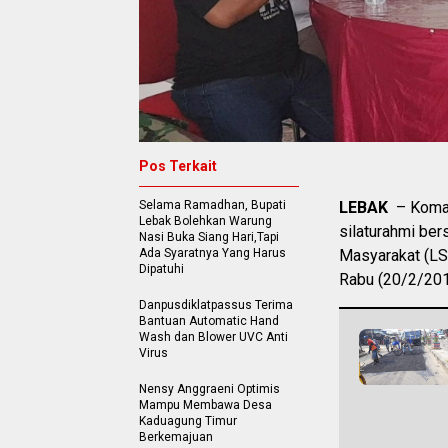
Pos Terkait
Selama Ramadhan, Bupati
LEBAK
– Koman
Lebak Bolehkan Warung
silaturahmi be
Nasi Buka Siang Hari,Tapi
Ada Syaratnya Yang Harus
Masyarakat (LS
Dipatuhi
Rabu (20/2/201
Danpusdiklatpassus Terima
Bantuan Automatic Hand
Wash dan Blower UVC Anti
Virus
Nensy Anggraeni Optimis
Mampu Membawa Desa
Kaduagung Timur
Berkemajuan