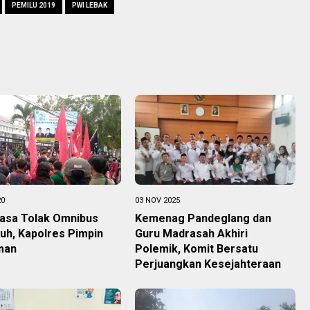
PEMILU 2019
PWI LEBAK
20
03 NOV 2025
Rasa Tolak Omnibus
Kemenag Pandeglang dan
uh, Kapolres Pimpin
Guru Madrasah Akhiri
man
Polemik, Komit Bersatu
Perjuangkan Kesejahteraan