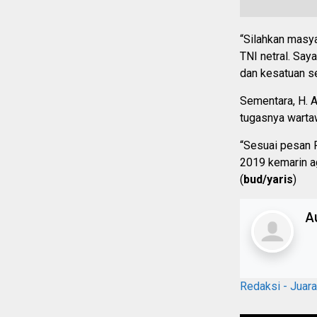
“Silahkan masy
TNI netral. Sa
dan kesatuan se
Sementara, H. 
tugasnya wartaw
“Sesuai pesan 
2019 kemarin a
(
bud/yaris
)
A
Redaksi - Juar