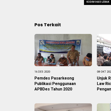
KODIM 0603 LEBAK
Pos Terkait
16 DES 2020
08 OKT 20
Pemdes Pasarkeong
Unjuk 
Publikasi Penggunaan
Law Ric
APBDes Tahun 2020
Penga