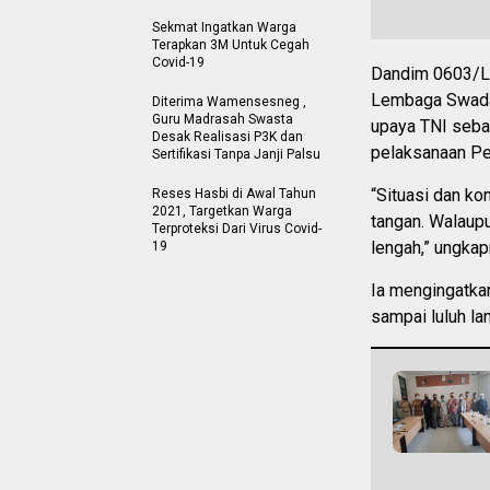
Sekmat Ingatkan Warga
Terapkan 3M Untuk Cegah
Covid-19
Dandim 0603/Le
Lembaga Swada
Diterima Wamensesneg ,
Guru Madrasah Swasta
upaya TNI seba
Desak Realisasi P3K dan
pelaksanaan Pe
Sertifikasi Tanpa Janji Palsu
“Situasi dan ko
Reses Hasbi di Awal Tahun
2021, Targetkan Warga
tangan. Walaupu
Terproteksi Dari Virus Covid-
lengah,” ungkap
19
Ia mengingatka
sampai luluh la