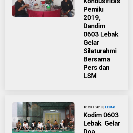
Kondusifitas
Pemilu
2019,
Dandim
0603 Lebak
Gelar
Silaturahmi
Bersama
Pers dan
LSM
10 OKT 2018 |
LEBAK
Kodim 0603
Lebak Gelar
Doa