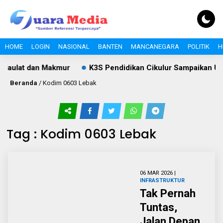
HOME
LOGIN
NASIONAL
BANTEN
MANCANEGARA
POLITIK
H
Makmur
K3S Pendidikan Cikulur Sampaikan Ucapan HUT RI
Beranda
/
Kodim 0603 Lebak
Tag : Kodim 0603 Lebak
06 MAR 2026 |
INFRASTRUKTUR
Tak Pernah
Tuntas,
Jalan Depan