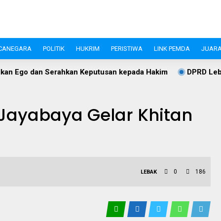
CANEGARA
POLITIK
HUKRIM
PERISTIWA
LINK PEMDA
JUARA
hkan Keputusan kepada Hakim
DPRD Lebak Desak Pemkab Teg
 Jayabaya Gelar Khitan
0
186
LEBAK