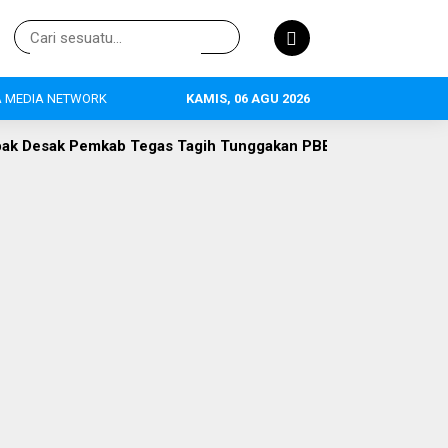
 MEDIA NETWORK
KAMIS, 06 AGU 2026
as Tagih Tunggakan PBB PT WIKA Rp8,4 Miliar, Komisi II: Jan