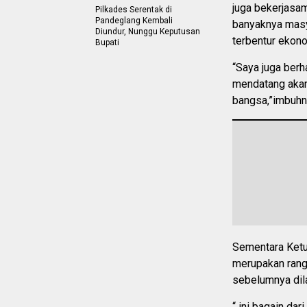
juga bekerjasa
Pilkades Serentak di
Pandeglang Kembali
banyaknya masy
Diundur, Nunggu Keputusan
terbentur ekono
Bupati
“Saya juga berha
mendatang akan
bangsa,”imbuhn
Sementara Ketu
merupakan rang
sebelumnya dil
“ ini bagain da