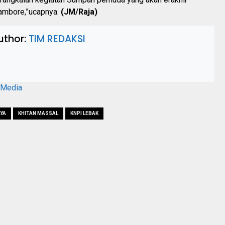
ambore,”ucapnya.
(JM/Raja)
uthor:
TIM REDAKSI
aMedia
AYA
KHITAN MASSAL
KNPI LEBAK