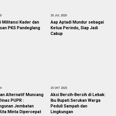
20
20 JUL 2020
ji Militansi Kader dan
Aap Aptadi Mundur sebagai
isan PKS Pandeglang
Ketua Perindo, Siap Jadi
Cabup
24
25 OKT 2025
an Alternatif Muncang
Aksi Bersih-Bersih di Lebak:
Dinas PUPR :
Ibu Bupati Serukan Warga
gunan Jembatan
Peduli Sampah dan
Kita Minta Dipercepat
Lingkungan