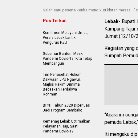
Salah satu peserta ketika mengikuti khitan massal. (i
Pos Terkait
Lebak-
Bupati 
Kampung Tajur 
Komitmen Melayani Umat,
Jumat (12/10/2
Persis Lebak Lantik
Pengurus PZU
Kegiatan yang d
Gubernur Banten: Meski
Sumpah Pemuda
Pandemi Covid-19, Kita Tetap
Membangun
Tim Penasehat Hukum:
Dakwaan JPU Ngawur,
Majliis Hakim Diminta
Bebaskan Terdakwa
Rohman
BPNT Tahun 2020 Diperluas
Jadi Program Sembako
“Acara ini seng
Kemenag Lebak Optimalkan
pemuda Lebak,”
Pelayanan Haji, Saat
Pandemi Covid-19
Iti mengaku dip