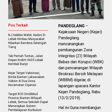
Pos Terkait
PANDEGLANG
–
Kejaksaan Negeri (Kejari)
BJ Habibie Wafat, Kades Di
Pandeglang
Lebak Himbau Masyarakat
Kibarkan Bendera Setengah
mencanangkan
Tiang
pembangunan Zona
Integritas (ZI) Wilayah
Tak Pernah Tuntas, Jalan
Depan Kodim 0603 Lebak
Bebas dari Korupsi (WBK)
Kembali Banjir
dan pencanangan Wilayah
Kejar Target Vaksinasi,
Birokrasi Bersih Melayani
Binda Banten Laksanakan
(WBBM) digelar, di
Vaksin di Dua Desa
Kecamatan Cipanas
lapangan upacara Kantor
Kejari Pandeglang, Rabu
Target KCD Dindikbud
(13/3/2019).
Provinsi Banten Wilayah
Lebak, Semua Sekolah Dapat
Menerapkan Sistem
Hal ini Guna membangun
Pembelajaran Kurikulum