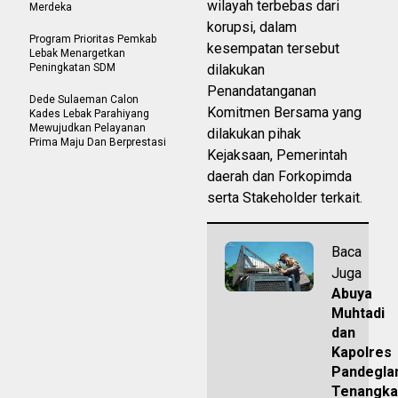
wilayah terbebas dari
Merdeka
korupsi, dalam
Program Prioritas Pemkab
kesempatan tersebut
Lebak Menargetkan
Peningkatan SDM
dilakukan
Penandatanganan
Dede Sulaeman Calon
Komitmen Bersama yang
Kades Lebak Parahiyang
Mewujudkan Pelayanan
dilakukan pihak
Prima Maju Dan Berprestasi
Kejaksaan, Pemerintah
daerah dan Forkopimda
serta Stakeholder terkait.
Baca
Juga
Abuya
Muhtadi
dan
Kapolres
Pandegla
Tenangka