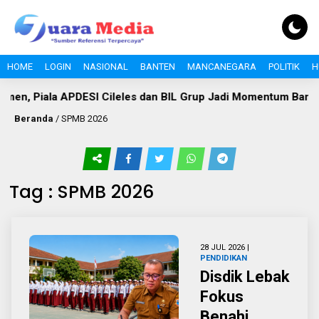
HOME
LOGIN
NASIONAL
BANTEN
MANCANEGARA
POLITIK
H
 Piala APDESI Cileles dan BIL Grup Jadi Momentum Bangun Si
Beranda
/
SPMB 2026
Tag : SPMB 2026
28 JUL 2026 |
PENDIDIKAN
Disdik Lebak
Fokus
Benahi