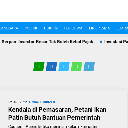
CANEGARA
POLITIK
HUKRIM
PERISTIWA
LINK PEMDA
JUARA
sar Tak Boleh Kebal Pajak
Investasi Pandeglang Tembus Rp
22 OKT 2022 |
UNCATEGORIZED
Kendala di Pemasaran, Petani Ikan
Patin Butuh Bantuan Pemerintah
Caption : Aceng ketika meninjau kolam ikan patin