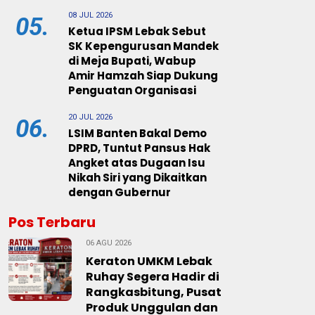
08 JUL 2026
05.
Ketua IPSM Lebak Sebut
SK Kepengurusan Mandek
di Meja Bupati, Wabup
Amir Hamzah Siap Dukung
Penguatan Organisasi
20 JUL 2026
06.
LSIM Banten Bakal Demo
DPRD, Tuntut Pansus Hak
Angket atas Dugaan Isu
Nikah Siri yang Dikaitkan
dengan Gubernur
Pos Terbaru
06 AGU 2026
Keraton UMKM Lebak
Ruhay Segera Hadir di
Rangkasbitung, Pusat
Produk Unggulan dan