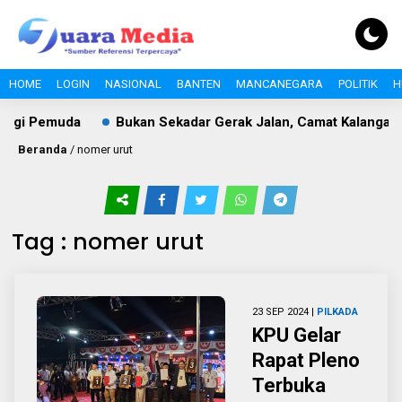
HOME
LOGIN
NASIONAL
BANTEN
MANCANEGARA
POLITIK
H
ergi Pemuda
Bukan Sekadar Gerak Jalan, Camat Kalanganya
Beranda
/
nomer urut
Tag : nomer urut
23 SEP 2024 |
PILKADA
KPU Gelar
Rapat Pleno
Terbuka