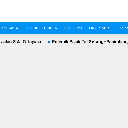
CANEGARA
POLITIK
HUKRIM
PERISTIWA
LINK PEMDA
JUARA
a
Polemik Pajak Tol Serang–Panimbang, WIKA dan Pemkab