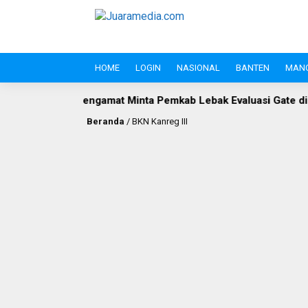
HOME
LOGIN
NASIONAL
BANTEN
MAN
engamat Minta Pemkab Lebak Evaluasi Gate di Jalan S.A. Tirtayas
Beranda
/
BKN Kanreg III