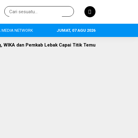
 MEDIA NETWORK
JUMAT, 07 AGU 2026
 Lebak Capai Titik Temu
DLH Lebak Dorong Perluasan Sek