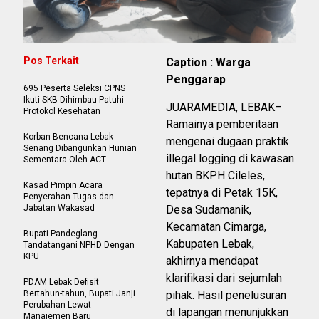
Pos Terkait
Caption : Warga
Penggarap
695 Peserta Seleksi CPNS
Ikuti SKB Dihimbau Patuhi
JUARAMEDIA, LEBAK–
Protokol Kesehatan
Ramainya pemberitaan
Korban Bencana Lebak
mengenai dugaan praktik
Senang Dibangunkan Hunian
illegal logging di kawasan
Sementara Oleh ACT
hutan BKPH Cileles,
Kasad Pimpin Acara
tepatnya di Petak 15K,
Penyerahan Tugas dan
Jabatan Wakasad
Desa Sudamanik,
Kecamatan Cimarga,
Bupati Pandeglang
Kabupaten Lebak,
Tandatangani NPHD Dengan
KPU
akhirnya mendapat
klarifikasi dari sejumlah
PDAM Lebak Defisit
Bertahun-tahun, Bupati Janji
pihak. Hasil penelusuran
Perubahan Lewat
di lapangan menunjukkan
Manajemen Baru