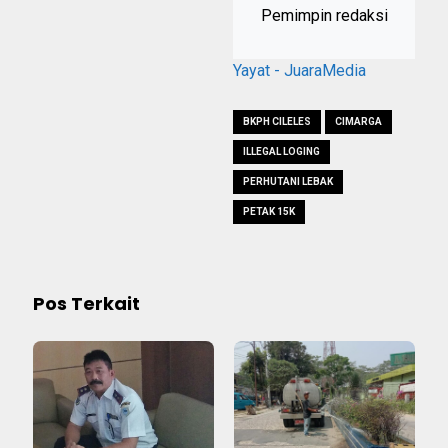
Pemimpin redaksi
Yayat - JuaraMedia
BKPH CILELES
CIMARGA
ILLEGAL LOGING
PERHUTANI LEBAK
PETAK 15K
Pos Terkait