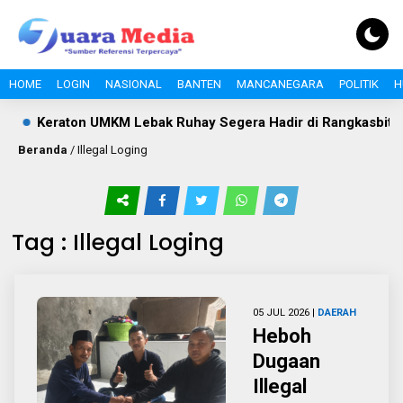
HOME
LOGIN
NASIONAL
BANTEN
MANCANEGARA
POLITIK
H
Keraton UMKM Lebak Ruhay Segera Hadir di Rangkasbitung
Beranda
/
Illegal Loging
Tag : Illegal Loging
05 JUL 2026 |
DAERAH
Heboh
Dugaan
Illegal