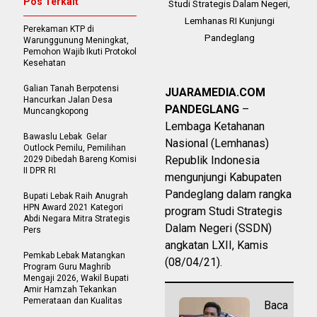
Pos Terkait
Studi Strategis Dalam Negeri,
Lemhanas RI Kunjungi
Perekaman KTP di
Pandeglang
Warunggunung Meningkat,
Pemohon Wajib Ikuti Protokol
Kesehatan
Galian Tanah Berpotensi
JUARAMEDIA.COM
Hancurkan Jalan Desa
PANDEGLANG
–
Muncangkopong
Lembaga Ketahanan
Bawaslu Lebak Gelar
Nasional (Lemhanas)
Outlock Pemilu, Pemilihan
Republik Indonesia
2029 Dibedah Bareng Komisi
II DPR RI
mengunjungi Kabupaten
Pandeglang dalam rangka
Bupati Lebak Raih Anugrah
HPN Award 2021 Kategori
program Studi Strategis
Abdi Negara Mitra Strategis
Dalam Negeri (SSDN)
Pers
angkatan LXII, Kamis
Pemkab Lebak Matangkan
(08/04/21).
Program Guru Maghrib
Mengaji 2026, Wakil Bupati
Amir Hamzah Tekankan
Pemerataan dan Kualitas
Baca