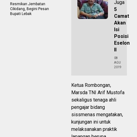
Juga
Resmikan Jembatan
5
Cikidang, Begini Pesan
Bupati Lebak
Camat
Akan
Isi
Posisi
Eselon
II
08
AGU
2019
Ketua Rombongan,
Marsda TNI Arif Mustofa
sekaligus tenaga ahli
pengajar bidang
sissmenas mengatakan,
kunjungan ini untuk
melaksanakan praktik
lapangan berupa