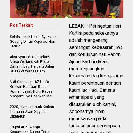
Pos Terkait
LEBAK
– Peringatan Hari
Kartini pada hakekatnya
Sekda Lebak Hadiri Syukuran
adalah mengenang
Gedung Dinas Koperasi dan
UMKM
semangat, kebesaran jiwa
dan ketulusan hati Raden
Aksi Nyata di Ramadan!
Ajeng Kartini dalam
Musa Weliansyah Rogoh
Dana Pribadi Perbaiki Jalan
memperjuangkan
Rusak di Wanasalam
kesamaan dan kesejajaran
MAI Gandeng LAZ Harfa
kaum perempuan dengan
Berikan Bantuan Bedah
kaum laki-laki. Dimana
Rumah Layak Huni, Kades
Margamulya Ucapkan MaI
emansipasi yang
disuarakan oleh kartini,
2020, Huntap Untuk Korban
sebenarnya lebih
Tsunami Akan Segera
Dibangun
menekankan pada
tuntutan agar perempuan
Erupsi AGK, Warga
Kecamatan Sumur Tetap
saat itu memperoleh