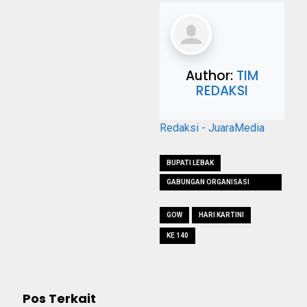
Author:
TIM
REDAKSI
Redaksi - JuaraMedia
BUPATI LEBAK
GABUNGAN ORGANISASI
WANITA
GOW
HARI KARTINI
KE 140
Pos Terkait