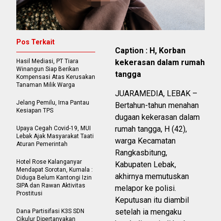
Pos Terkait
Caption : H, Korban
Hasil Mediasi, PT Tiara
kekerasan dalam rumah
Winangun Siap Berikan
tangga
Kompensasi Atas Kerusakan
Tanaman Milik Warga
JUARAMEDIA, LEBAK –
Jelang Pemilu, Irna Pantau
Bertahun-tahun menahan
Kesiapan TPS
dugaan kekerasan dalam
rumah tangga, H (42),
Upaya Cegah Covid-19, MUI
Lebak Ajak Masyarakat Taati
warga Kecamatan
Aturan Pemerintah
Rangkasbitung,
Hotel Rose Kalanganyar
Kabupaten Lebak,
Mendapat Sorotan, Kumala :
akhirnya memutuskan
Diduga Belum Kantongi Izin
SIPA dan Rawan Aktivitas
melapor ke polisi.
Prostitusi
Keputusan itu diambil
setelah ia mengaku
Dana Partisifasi K3S SDN
Cikulur Dipertanyakan