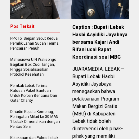
Pos Terkait
Caption : Bupati Lebak
Hasbi Asyidiki Jayabaya
PPK Tol Serpan Sebut Kedua
bersama Kajari Andi
Pemilik Lahan Sudah Terima
Pencairan Penuh
Rifani usai Rapat
Koordinasi soal MBG
Mahasiswa UIN Walisongo
Bagikan Box Cuci Tangan,
JUARAMEDIA, LEBAK –
Hingga Sosialisasikan
Protokol Kesehatan
Bupati Lebak Hasbi
Asyidiki Jayabaya
Pemkab Lebak Terima
Ratusan Paket Bantuan
menegaskan bahwa
Untuk Korban Bencana Dari
pelaksanaan Program
Qatar Charity
Makan Bergizi Gratis
Dihadiri Kepala Kemenag,
(MBG) di Kabupaten
Peringatan Milad ke 30 MAN
Lebak tidak boleh
1 Lebak Dimeriahkan dengan
Pentas Seni.
diintervensi oleh pihak-
pihak yang memiliki
Kejaksaan dan Polres Lebak