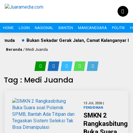
HOME
LOGIN
NASIONAL
BANTEN
MANCANEGARA
POLITIK
H
uda
Bukan Sekadar Gerak Jalan, Camat Kalanganyar Bangu
Beranda
/
Medi Juanda
Tag : Medi Juanda
13 JUL 2026 |
PENDIDIKAN
SMKN 2
Rangkasbitung
Buka Suara