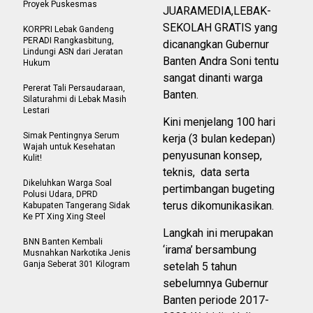
Proyek Puskesmas
JUARAMEDIA,LEBAK-
SEKOLAH GRATIS yang
KORPRI Lebak Gandeng
PERADI Rangkasbitung,
dicanangkan Gubernur
Lindungi ASN dari Jeratan
Banten Andra Soni tentu
Hukum
sangat dinanti warga
Pererat Tali Persaudaraan,
Banten.
Silaturahmi di Lebak Masih
Lestari
Kini menjelang 100 hari
Simak Pentingnya Serum
kerja (3 bulan kedepan)
Wajah untuk Kesehatan
penyusunan konsep,
Kulit!
teknis, data serta
Dikeluhkan Warga Soal
pertimbangan bugeting
Polusi Udara, DPRD
terus dikomunikasikan.
Kabupaten Tangerang Sidak
Ke PT Xing Xing Steel
Langkah ini merupakan
BNN Banten Kembali
‘irama’ bersambung
Musnahkan Narkotika Jenis
Ganja Seberat 301 Kilogram
setelah 5 tahun
sebelumnya Gubernur
Banten periode 2017-