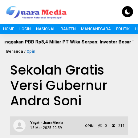
HOME
LOGIN
NASIONAL
BANTEN
MANCANEGARA
POLITIK
H
8,4 Miliar PT Wika Serpan: Investor Besar Tak Boleh Kebal Pa
Beranda
/
Opini
Sekolah Gratis
Versi Gubernur
Andra Soni
Yayat - JuaraMedia
0
211
OPINI
18 Mar 2025 20:59