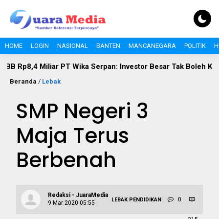
HOME
LOGIN
NASIONAL
BANTEN
MANCANEGARA
POLITIK
H
Miliar PT Wika Serpan: Investor Besar Tak Boleh Kebal Pajak
Beranda
/
Lebak
SMP Negeri 3
Maja Terus
Berbenah
Redaksi - JuaraMedia
0
LEBAK
PENDIDIKAN
9 Mar 2020 05:55