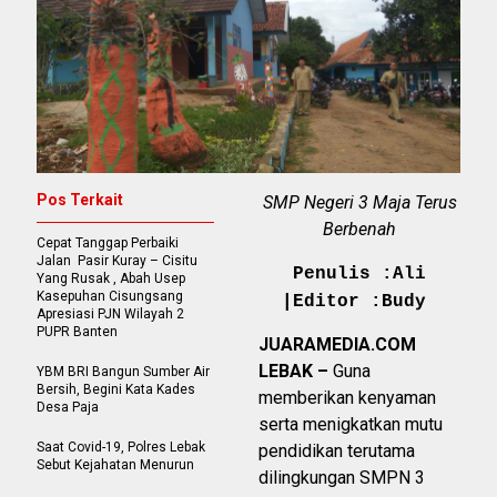
Pos Terkait
SMP Negeri 3 Maja Terus
Berbenah
Cepat Tanggap Perbaiki
Jalan Pasir Kuray – Cisitu
Penulis :Ali
Yang Rusak , Abah Usep
Kasepuhan Cisungsang
|Editor :Budy
Apresiasi PJN Wilayah 2
PUPR Banten
JUARAMEDIA.COM
LEBAK –
Guna
YBM BRI Bangun Sumber Air
Bersih, Begini Kata Kades
memberikan kenyaman
Desa Paja
serta menigkatkan mutu
Saat Covid-19, Polres Lebak
pendidikan terutama
Sebut Kejahatan Menurun
dilingkungan SMPN 3