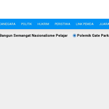
CANEGARA
POLITIK
HUKRIM
PERISTIWA
LINK PEMDA
JUARA
asionalisme Pelajar
Polemik Gate Parkir Jalan S.A. Tirta