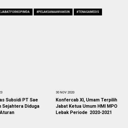
EJABATFORKOPIMDA
#PELAKSANAANVAKSIN
#TENAGAMEDIS
23
30 NOV 2020
as Subsidi PT Sae
Konfercab XI, Umam Terpilih
 Sejahtera Diduga
Jabat Ketua Umum HMI MPO
 Aturan
Lebak Periode 2020-2021