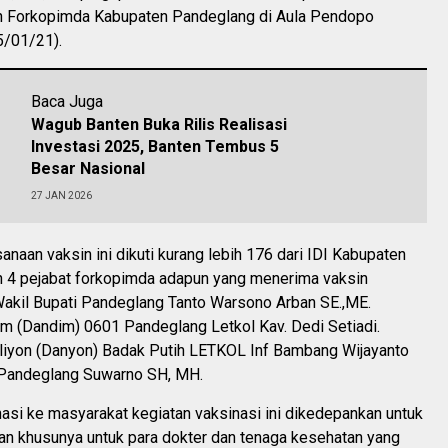
n Forkopimda Kabupaten Pandeglang di Aula Pendopo
5/01/21).
Baca Juga
Wagub Banten Buka Rilis Realisasi
Investasi 2025, Banten Tembus 5
Besar Nasional
27 JAN 2026
anaan vaksin ini dikuti kurang lebih 176 dari IDI Kabupaten
 4 pejabat forkopimda adapun yang menerima vaksin
 Wakil Bupati Pandeglang Tanto Warsono Arban SE.,ME.
 (Dandim) 0601 Pandeglang Letkol Kav. Dedi Setiadi.
iyon (Danyon) Badak Putih LETKOL Inf Bambang Wijayanto
i Pandeglang Suwarno SH, MH.
asi ke masyarakat kegiatan vaksinasi ini dikedepankan untuk
an khusunya untuk para dokter dan tenaga kesehatan yang