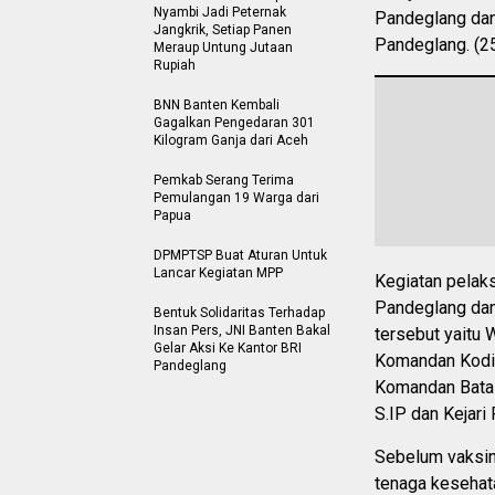
Nyambi Jadi Peternak
Pandeglang da
Jangkrik, Setiap Panen
Pandeglang. (2
Meraup Untung Jutaan
Rupiah
BNN Banten Kembali
Gagalkan Pengedaran 301
Kilogram Ganja dari Aceh
Pemkab Serang Terima
Pemulangan 19 Warga dari
Papua
DPMPTSP Buat Aturan Untuk
Lancar Kegiatan MPP
Kegiatan pelaks
Pandeglang dan
Bentuk Solidaritas Terhadap
Insan Pers, JNI Banten Bakal
tersebut yaitu
Gelar Aksi Ke Kantor BRI
Komandan Kodim
Pandeglang
Komandan Batal
S.IP dan Kejar
Sebelum vaksin
tenaga kesehat