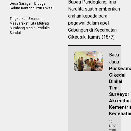
Bupati Pandeglang, Irna
Desa Sarageni Diduga
Belum Kantongi Izin Lokasi
Narulita saat memberikan
arahan kepada para
Tingkatkan Ekonomi
pegawai dalam apel
Masyarakat, Lita Mulyati
Sumbang Mesin Produksi
Gabungan di Kecamatan
Sandal
Cikeusik, Kamis (18/7).
Baca
Juga
Puskesm
Cikedal
Dinilai
Tim
Surveyor
Akreditas
Kementri
Kesehata
15
NOV
2018