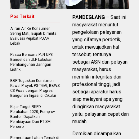
Pos Terkait
PANDEGLANG
– Saat ini
masyarakat menuntut
Aliran Air Ke Konsumen
pengelolaan pelayanan
Sering Mati, Bupati Diminta
Evaluasi Pejabat PDAM
yang sifatnya perdetik,
Lebak
untuk mewujudkan hal
tersebut, tentunya
Pasca Bencana PLN UP3
Bansel dan ULP Lakukan
sebagai ASN dan pelayan
Pembangunan Jaringan
masyarakat, harus
Listrik
memiliki integritas dan
BBP Tegaskan Komitmen
profesional tinggi, jadi
Kawal Proyek P3-TGAI, BBWS
C3 Puas dengan Progres
sebagai aparatur harus
Bangunan Irigasi di Cikulur
siap melayani apa yang
diinginkan masyarakat
Kejar Target RKPD
Perubahan 2020, Pemprov
yaitu, pelayanan cepat dan
Banten Dapatkan
mudah.
Pembiayaan Dari PT SMI
Persero
Demikian disampaikan
Pemerataan Lahan Ternak di