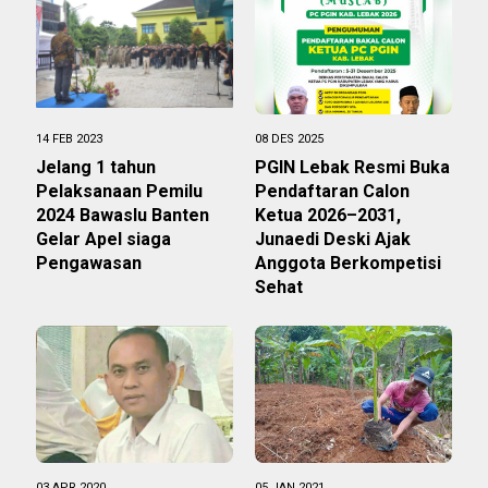
14 FEB 2023
08 DES 2025
Jelang 1 tahun
PGIN Lebak Resmi Buka
Pelaksanaan Pemilu
Pendaftaran Calon
2024 Bawaslu Banten
Ketua 2026–2031,
Gelar Apel siaga
Junaedi Deski Ajak
Pengawasan
Anggota Berkompetisi
Sehat
03 APR 2020
05 JAN 2021