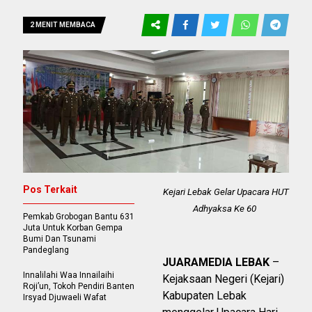
2 MENIT MEMBACA
Pos Terkait
Kejari Lebak Gelar Upacara HUT
Adhyaksa Ke 60
Pemkab Grobogan Bantu 631
Juta Untuk Korban Gempa
Bumi Dan Tsunami
Pandeglang
JUARAMEDIA LEBAK
–
Innalilahi Waa Innailaihi
Kejaksaan Negeri (Kejari)
Roji’un, Tokoh Pendiri Banten
Kabupaten Lebak
Irsyad Djuwaeli Wafat