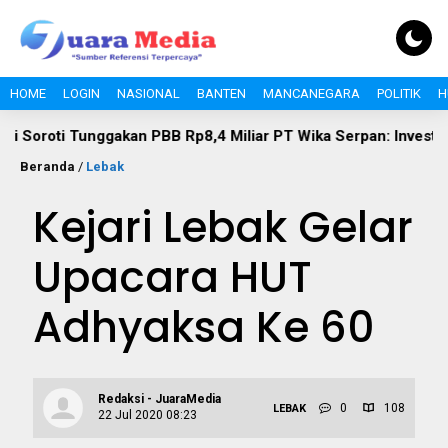
HOME
LOGIN
NASIONAL
BANTEN
MANCANEGARA
POLITIK
H
Tunggakan PBB Rp8,4 Miliar PT Wika Serpan: Investor Besar Ta
Beranda
/
Lebak
Kejari Lebak Gelar
Upacara HUT
Adhyaksa Ke 60
Redaksi - JuaraMedia
0
108
LEBAK
22 Jul 2020 08:23