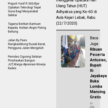
menggelar Upacara Hari
Prajurit Yonif R 300/Bjw
Ulang Tahun (HUT)
Ciptakan Teknologi Tepat
Adhyaksa yang Ke-60 di
Guna Bagi Masyarakat
Sekitar
Aula Kejari Lebak, Rabu
(22/7/2020).
Tagana Berikan Bantuan
Kepada Korban Angin Puting
Beliung
Baca
Jalan By Pass
Juga
Rangkasbitung Rusak Berat,
Pengguna Jalan Mengeluh
Ribuan
Peserta
Pemdes Cigoong Selatan
Antusias,
Prioritaskan Bangun
JUT,Warga Apresiasi Kinerja
Bupati
Kades
Iti
Jayabaya
Buka
Lomba
Mancing
Gratis
01
DES